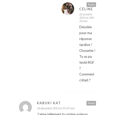
Reply
CÉLINE
22 octobre
2015 at 18 h
33 min
Désolée
pour ma
réponse
tardive !
Chouette !
Tu as pu
testé RGF
?
Comment
c’était ?
KABUKI KAT
Reply
16 décembre 2015 at 9 h 07 min
J’aime tellement la cuisine ouïgour…