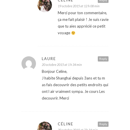
CÉLINE
Reply
19 octobre 2015 at 12 h 08 min
Merci pour ton commentaire,
ça me fait plaisir ! Je suis ravie
que tu aies apprécié ce petit
voyage
LAURE
Reply
20 octobre 2015 at 1 h 34 min
Bonjour Celine,
J habite Shanghai depuis 3ans et tu m
as fais decouvrir des petits endroits qui
ont l air vraiment sympa. Je cours Les
decouvrir. Merci
CÉLINE
Reply
20 octobre 2015 at 7 h 34 min