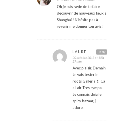
Oh je suis ravie de te faire
découvrir de nouveaux lieux à
Shanghai ! N’hésite pas à
revenir me donner ton avis !
LAURE
Reply
20 octobre 2015 at 15 h
27 min
Avec plaisir. Demain
Je vais tester le
roots Galleria!!! Ca
a l air Tres sympa.
Je connais deja le
spicy bazaar, j
adore.